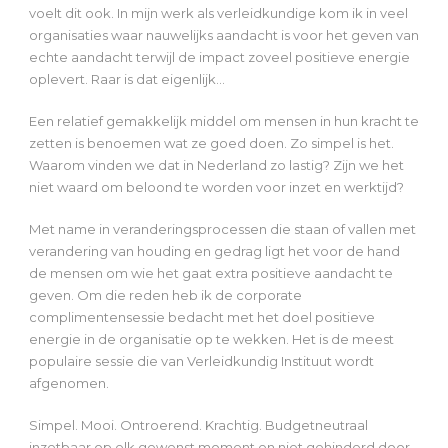
voelt dit ook. In mijn werk als verleidkundige kom ik in veel
organisaties waar nauwelijks aandacht is voor het geven van
echte aandacht terwijl de impact zoveel positieve energie
oplevert. Raar is dat eigenlijk…
Een relatief gemakkelijk middel om mensen in hun kracht te
zetten is benoemen wat ze goed doen. Zo simpel is het.
Waarom vinden we dat in Nederland zo lastig? Zijn we het
niet waard om beloond te worden voor inzet en werktijd?
Met name in veranderingsprocessen die staan of vallen met
verandering van houding en gedrag ligt het voor de hand
de mensen om wie het gaat extra positieve aandacht te
geven. Om die reden heb ik de corporate
complimentensessie bedacht met het doel positieve
energie in de organisatie op te wekken. Het is de meest
populaire sessie die van Verleidkundig Instituut wordt
afgenomen.
Simpel. Mooi. Ontroerend. Krachtig. Budgetneutraal
inzetbaar op elk gewenst moment en niet gehinderd door