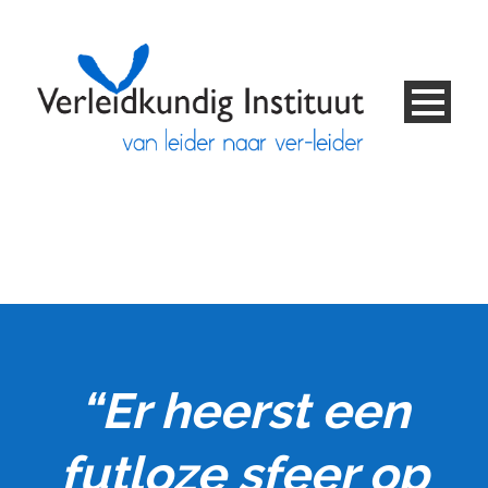
“Er heerst een
futloze sfeer op