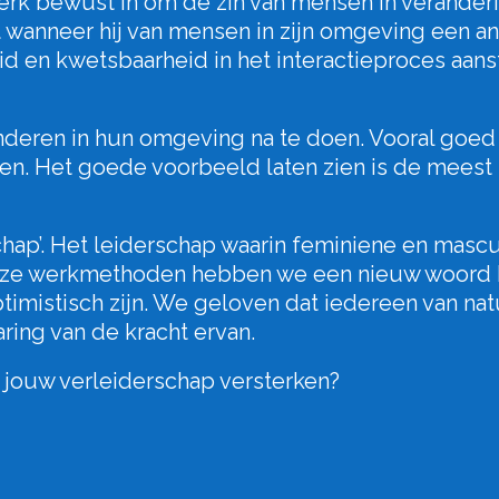
 werk bewust in om de zin van mensen in veranderi
ist wanneer hij van mensen in zijn omgeving een 
heid en kwetsbaarheid in het interactieproces aan
deren in hun omgeving na te doen. Vooral goed ge
nen. Het goede voorbeeld laten zien is de mees
chap’. Het leiderschap waarin feminiene en masc
ze werkmethoden hebben we een nieuw woord be
optimistisch zijn. We geloven dat iedereen van na
ing van de kracht ervan.
n jouw verleiderschap versterken?