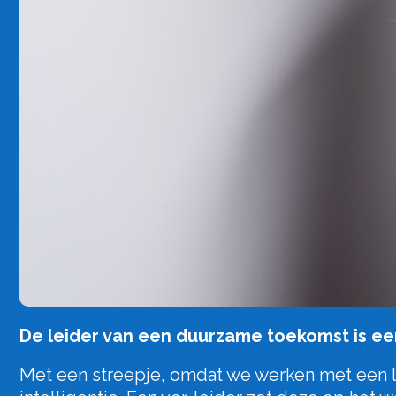
De leider van een duurzame toekomst is ee
Met een streepje, omdat we werken met een la