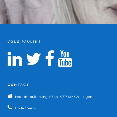
VOLG PAULINE
CONTACT
Noorderbuitensingel 34b | 9717 KM Groningen
06-14334462